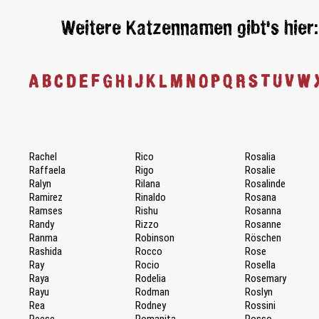
Weitere Katzennamen gibt's hier:
A
B
C
D
E
F
G
H
I
J
K
L
M
N
O
P
Q
R
S
T
U
V
W
Rachel
Rico
Rosalia
Raffaela
Rigo
Rosalie
Ralyn
Rilana
Rosalinde
Ramirez
Rinaldo
Rosana
Ramses
Rishu
Rosanna
Randy
Rizzo
Rosanne
Ranma
Robinson
Röschen
Rashida
Rocco
Rose
Ray
Rocio
Rosella
Raya
Rodelia
Rosemary
Rayu
Rodman
Roslyn
Rea
Rodney
Rossini
Reese
Romanita
Rosso