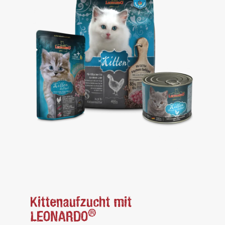
Kittenaufzucht mit
®
LEONARDO