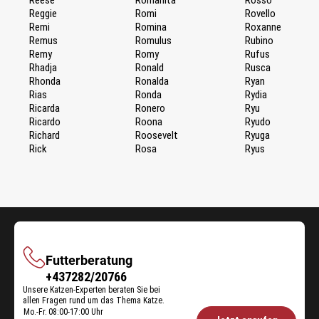
Reggie
Romi
Rovello
Remi
Romina
Roxanne
Remus
Romulus
Rubino
Remy
Romy
Rufus
Rhadja
Ronald
Rusca
Rhonda
Ronalda
Ryan
Rias
Ronda
Rydia
Ricarda
Ronero
Ryu
Ricardo
Roona
Ryudo
Richard
Roosevelt
Ryuga
Rick
Rosa
Ryus
Futterberatung
Futterberatung
+437282/20766
Unsere Katzen-Experten beraten Sie bei
allen Fragen rund um das Thema Katze.
Mo.-Fr.
08:00-17:00 Uhr
Öffnungszeiten