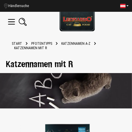
alt springen
Händlersuche
START
PFOTENTIPPS
KATZENNAMEN A-Z
KATZENNAMEN MIT R
Katzennamen mit R