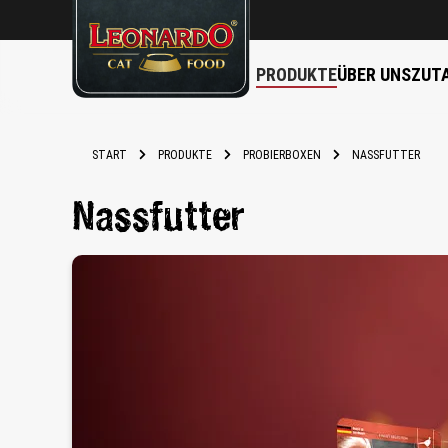
PRODUKTE
ÜBER UNS
ZUT
springen
Zur Hauptnavigation springen
START
PRODUKTE
PROBIERBOXEN
NASSFUTTER
Nassfutter