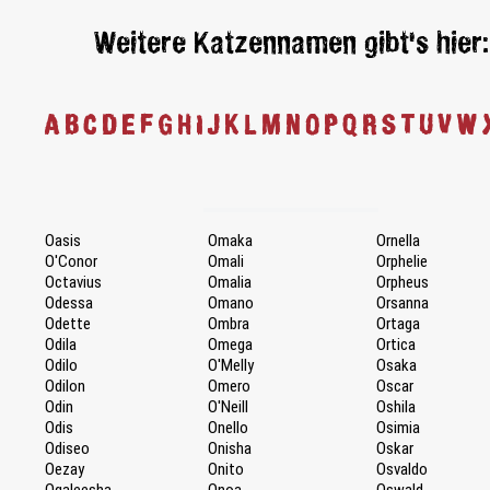
Weitere Katzennamen gibt's hier:
A
B
C
D
E
F
G
H
I
J
K
L
M
N
O
P
Q
R
S
T
U
V
W
Oasis
Omaka
Ornella
O'Conor
Omali
Orphelie
Octavius
Omalia
Orpheus
Odessa
Omano
Orsanna
Odette
Ombra
Ortaga
Odila
Omega
Ortica
Odilo
O'Melly
Osaka
Odilon
Omero
Oscar
Odin
O'Neill
Oshila
Odis
Onello
Osimia
Odiseo
Onisha
Oskar
Oezay
Onito
Osvaldo
Ogaleesha
Onoa
Oswald