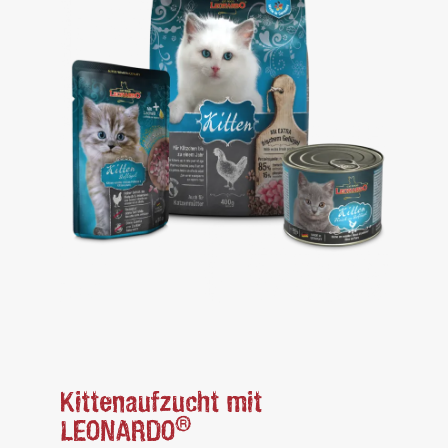
Kittenaufzucht mit
®
LEONARDO