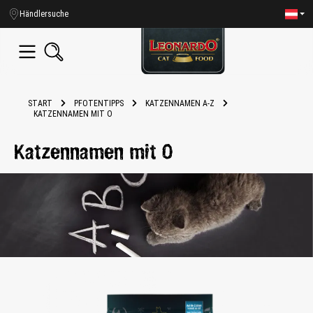
alt springen
Händlersuche
START
PFOTENTIPPS
KATZENNAMEN A-Z
KATZENNAMEN MIT O
Katzennamen mit O