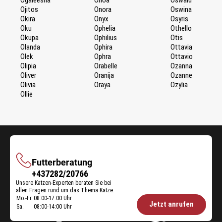
Ojitos
Onora
Oswina
Okira
Onyx
Osyris
Oku
Ophelia
Othello
Okupa
Ophilius
Otis
Olanda
Ophira
Ottavia
Olek
Ophra
Ottavio
Olipia
Orabelle
Ozanna
Oliver
Oranija
Ozanne
Olivia
Oraya
Ozylia
Ollie
Futterberatung
Futterberatung
+437282/20766
Unsere Katzen-Experten beraten Sie bei
allen Fragen rund um das Thema Katze.
Mo.-Fr.
08:00-17:00 Uhr
Öffnungszeiten
Jetzt anrufen
Sa.
08:00-14:00 Uhr
Futterberatung: