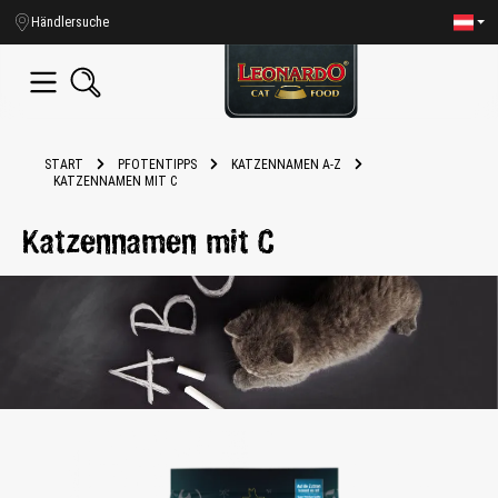
alt springen
Händlersuche
START
PFOTENTIPPS
KATZENNAMEN A-Z
KATZENNAMEN MIT C
Katzennamen mit C