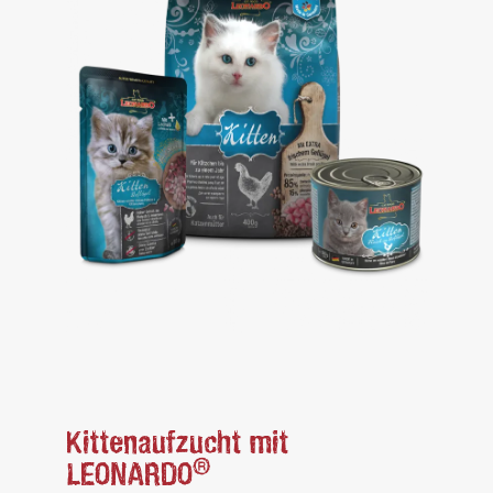
Kittenaufzucht mit
®
LEONARDO