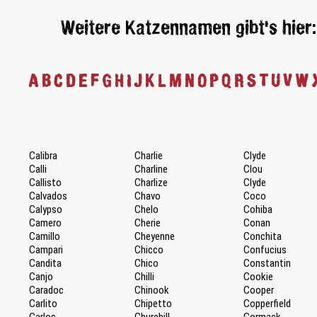
Weitere Katzennamen gibt's hier:
A
B
C
D
E
F
G
H
I
J
K
L
M
N
O
P
Q
R
S
T
U
V
W
Calibra
Charlie
Clyde
Calli
Charline
Clou
Callisto
Charlize
Clyde
Calvados
Chavo
Coco
Calypso
Chelo
Cohiba
Camero
Cherie
Conan
Camillo
Cheyenne
Conchita
Campari
Chicco
Confucius
Candita
Chico
Constantin
Canjo
Chilli
Cookie
Caradoc
Chinook
Cooper
Carlito
Chipetto
Copperfield
Carlos
Churchill
Cormack