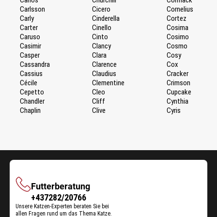
Carlsson
Cicero
Cornelius
Carly
Cinderella
Cortez
Carter
Cinello
Cosima
Caruso
Cinto
Cosimo
Casimir
Clancy
Cosmo
Casper
Clara
Cosy
Cassandra
Clarence
Cox
Cassius
Claudius
Cracker
Cécile
Clementine
Crimson
Cepetto
Cleo
Cupcake
Chandler
Cliff
Cynthia
Chaplin
Clive
Cyris
Futterberatung
Futterberatung
+437282/20766
Unsere Katzen-Experten beraten Sie bei
allen Fragen rund um das Thema Katze.