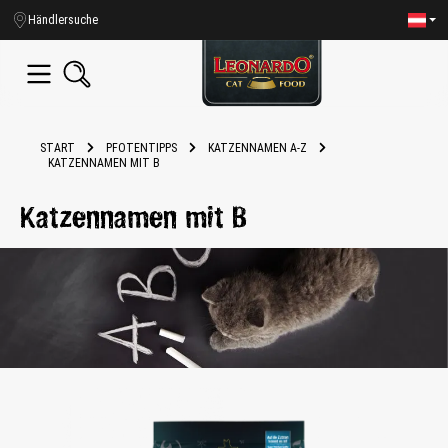
alt springen
Händlersuche
START
PFOTENTIPPS
KATZENNAMEN A-Z
KATZENNAMEN MIT B
Katzennamen mit B