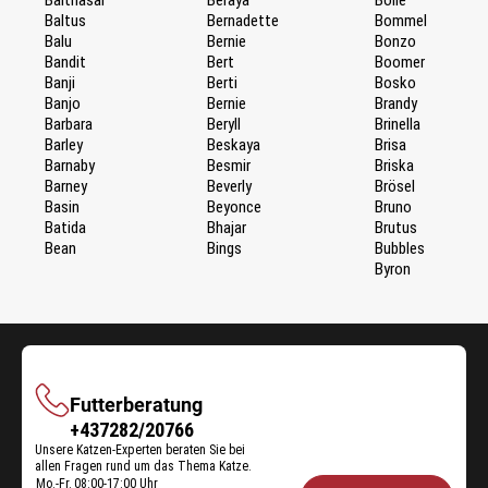
Baltus
Bernadette
Bommel
Balu
Bernie
Bonzo
Bandit
Bert
Boomer
Banji
Berti
Bosko
Banjo
Bernie
Brandy
Barbara
Beryll
Brinella
Barley
Beskaya
Brisa
Barnaby
Besmir
Briska
Barney
Beverly
Brösel
Basin
Beyonce
Bruno
Batida
Bhajar
Brutus
Bean
Bings
Bubbles
Byron
Futterberatung
Futterberatung
+437282/20766
Unsere Katzen-Experten beraten Sie bei
allen Fragen rund um das Thema Katze.
Mo.-Fr.
08:00-17:00 Uhr
Öffnungszeiten