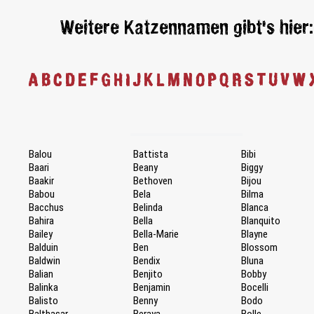
Weitere Katzennamen gibt's hier:
A
B
C
D
E
F
G
H
I
J
K
L
M
N
O
P
Q
R
S
T
U
V
W
Balou
Battista
Bibi
Baari
Beany
Biggy
Baakir
Bethoven
Bijou
Babou
Bela
Bilma
Bacchus
Belinda
Blanca
Bahira
Bella
Blanquito
Bailey
Bella-Marie
Blayne
Balduin
Ben
Blossom
Baldwin
Bendix
Bluna
Balian
Benjito
Bobby
Balinka
Benjamin
Bocelli
Balisto
Benny
Bodo
Balthasar
Beraya
Bolle