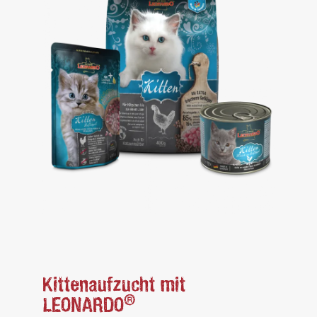
Kittenaufzucht mit
®
LEONARDO