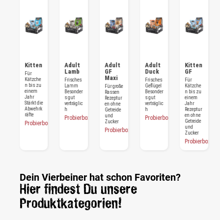
t
Kitten
Adult
Adult
Adult
Kitten
Lamb
GF
Duck
GF
Für
Maxi
Kätzche
r
Frisches
Frisches
Für
n bis zu
Lamm
Geflügel
Kätzche
Für große
einem
er
Besonder
Besonder
n bis zu
Rassen
Jahr
s gut
s gut
einem
Rezeptur
Stärkt die
ic
verträglic
verträglic
Jahr
en ohne
Abwehrk
h
h
Rezeptur
Getreide
räfte
en ohne
und
rbox
Probierbox
Probierbox
Getreide
Zucker
Probierbox
und
Probierbox
Zucker
Probierbox
Dein Vierbeiner hat schon Favoriten?
Hier findest Du unsere
Produktkategorien!