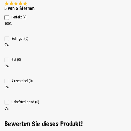
Durchschnittliche Bewertung 5 von 5 Sternen
5 von 5 Sternen
Perfekt (7)
100%
Sehr gut (0)
0%
Gut (0)
0%
Akzeptabel (0)
0%
Unbefriedigend (0)
0%
Bewerten Sie dieses Produkt!