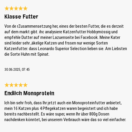
Bewertung mit 5 von 5 Sternen
Klasse Futter
Von de rZusammensetzung her, eines der besten Futter, die es derzeit
auf dem markt gibt. ihc analysiere Katzenfutter Hobbymössig und
empfehle Dutter auf meiner Lazuenseite bei Facebook. Meine Kater
sind leider sehr ,äkelige Katzen und frssen nur wenige Sorten
Katzenfutter. dass Leonardo Superior Selection lieben sie. Am Liebsten
die Sorte Huhn mit Spinat.
30.06.2025, 07:45
Bewertung mit 5 von 5 Sternen
Endlich Monoprotein
Ich bin sehr froh, dass Ihr jetzt auch ein Monoproteinfutter anbietet,
mein 16 Katzen plus 4 Pflegekatzen waren begeistert und ich habe
bereits nachbestellt. Es wäre super, wenn Ihr über 800g Dosen
nachdenken könntet, bei unserem Verbrauch wäre das so viel einfacher.