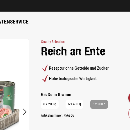
ATEN
SERVICE
Quality Selection
Reich an Ente
Rezeptur ohne Getreide und Zucker
Hohe biologische Wertigkeit
auswählen
Größe in Gramm
6 x 200 g
6 x 400 g
6 x 800 g
Artikelnummer:
756866