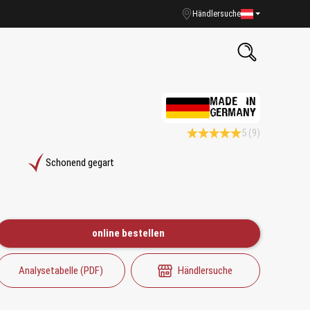
Händlersuche
MADE IN
GERMANY
5
(9)
Durchschnittliche Bewertung 5
Schonend gegart
online bestellen
Analysetabelle (PDF)
Händlersuche