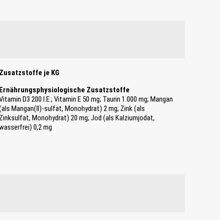
Zusatzstoffe je KG
Ernährungsphysiologische Zusatzstoffe
Vitamin D3 200 I.E.; Vitamin E 50 mg; Taurin 1.000 mg; Mangan
(als Mangan(II)-sulfat, Monohydrat) 2 mg; Zink (als
Zinksulfat, Monohydrat) 20 mg; Jod (als Kalziumjodat,
wasserfrei) 0,2 mg