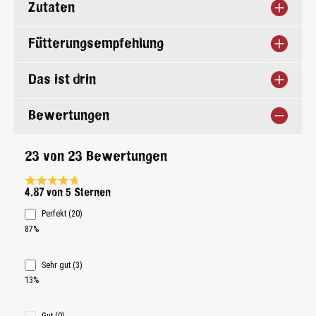
Zutaten
Fütterungsempfehlung
Das ist drin
Bewertungen
23 von 23 Bewertungen
Durchschnittliche Bewertung 4.8 von 5 Sternen
4.87 von 5 Sternen
Perfekt (20)
87%
Sehr gut (3)
13%