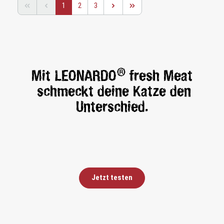
Seite
Seite
Seite
1
2
3
®
Mit LEONARDO
fresh Meat
schmeckt deine Katze den
Unterschied.
Jetzt testen