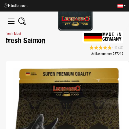
alt springen
Händlersuche
fresh Meat
MADE IN
GERMANY
fresh Salmon
4,87
(23)
Durchschnittliche Bewe
Artikelnummer:
757219
Bildergalerie überspringen