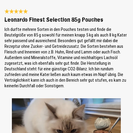
Bewertung mit 5 von 5 Sternen
Leonardo Finest Selection 85g Pouches
Ich durfte mehrere Sorten in den Pouches testen und finde die
Beutelgröße von 85 g sowohl für meinen knapp 5 kg als auch 8 kg Kater
sehr passend und ausreichend. Besonders gut gefällt mir dabei die
Rezeptur ohne Zucker- und Getreidezusatz. Die Sorten bestehen aus
Fleisch und Innereien von z.B. Huhn, Rind und Lamm oder auch Fisch.
Außerdem sind Mineralstoffe, Vitamine und reichhaltiges Lachsöl
zugesetzt, was ich ebenfalls sehr gut finde. Die Herstellung in
Deutschland steht für eine günstige CO2-Bilanz. Ich bin rundum
zufrieden und meine Kater ließen auch kaum etwas im Napf übrig. Die
Verträglichkeit kann ich auch in den Bereich sehr gut stufen, es kam zu
keinerlei Durchfall oder Sonstigem.
Bildergalerie überspringen