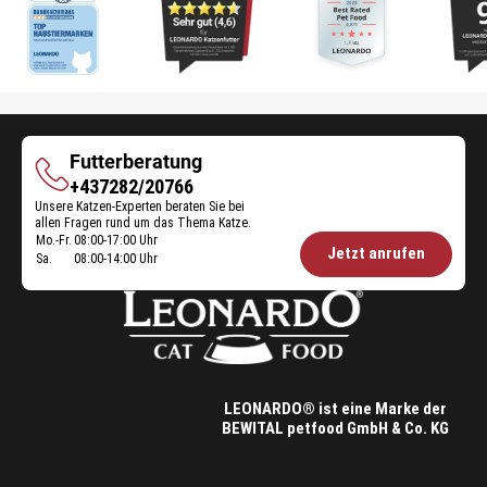
Futterberatung
Futterberatung
+437282/20766
Unsere Katzen-Experten beraten Sie bei
allen Fragen rund um das Thema Katze.
Mo.-Fr.
08:00-17:00 Uhr
Öffnungszeiten
Jetzt anrufen
Sa.
08:00-14:00 Uhr
Futterberatung:
LEONARDO® ist eine Marke der
BEWITAL petfood GmbH & Co. KG