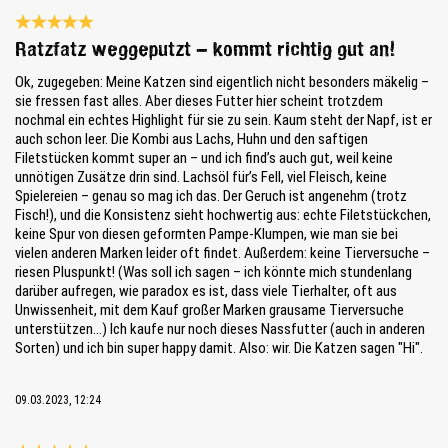
Bewertung mit 5 von 5 Sternen
Ratzfatz weggeputzt – kommt richtig gut an!
Ok, zugegeben: Meine Katzen sind eigentlich nicht besonders mäkelig –
sie fressen fast alles. Aber dieses Futter hier scheint trotzdem
nochmal ein echtes Highlight für sie zu sein. Kaum steht der Napf, ist er
auch schon leer. Die Kombi aus Lachs, Huhn und den saftigen
Filetstücken kommt super an – und ich find’s auch gut, weil keine
unnötigen Zusätze drin sind. Lachsöl für’s Fell, viel Fleisch, keine
Spielereien – genau so mag ich das. Der Geruch ist angenehm (trotz
Fisch!), und die Konsistenz sieht hochwertig aus: echte Filetstückchen,
keine Spur von diesen geformten Pampe-Klumpen, wie man sie bei
vielen anderen Marken leider oft findet. Außerdem: keine Tierversuche –
riesen Pluspunkt! (Was soll ich sagen – ich könnte mich stundenlang
darüber aufregen, wie paradox es ist, dass viele Tierhalter, oft aus
Unwissenheit, mit dem Kauf großer Marken grausame Tierversuche
unterstützen...) Ich kaufe nur noch dieses Nassfutter (auch in anderen
Sorten) und ich bin super happy damit. Also: wir. Die Katzen sagen "Hi".
09.03.2023, 12:24