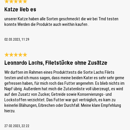
Bewertung mit 5 von 5 Sternen
Katze lieb es
unserer Katze haben alle Sorten geschmeckt die wir bei Trnd testen
konnte.Werden die Produkte auch weithin kaufen .
02.03.2023, 11:29
Bewertung mit 5 von 5 Sternen
Leonardo Lachs, Filetstücke ohne Zusätze
Wir durften im Rahmen eines Produkttests die Sorte Lachs Filets
testen und ich muss sagen, dass meine beiden Kater es sehr sehr gerne
gefressen haben, für mich roch das Futter angenehm. Es blieb nichts im
Napf übrig. Außerdem hat mich die Zutatenliste voll überzeugt, es wird
auf den Zusatz von Zucker, Getreide sowie Konservierungs- und
Lockstoffen verzichtet. Das Futter war gut verträglich, es kam zu
keinerlei Blähungen, Erbrechen oder Durchfall. Meine klare Empfehlung
hierzu.
27.02.2023, 22:22