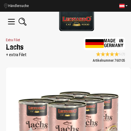
alt springen
Händlersuche
Extra Filet
MADE IN
GERMANY
Lachs
+ extra Filet
5
(7)
Durchschnittliche B
Artikelnummer:
760105
Bildergalerie überspringen