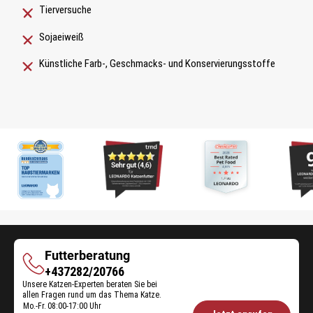
Tierversuche
Sojaeiweiß
Künstliche Farb-, Geschmacks- und Konservierungsstoffe
Futterberatung
Futterberatung
+437282/20766
Unsere Katzen-Experten beraten Sie bei
allen Fragen rund um das Thema Katze.
Mo.-Fr.
08:00-17:00 Uhr
Öffnungszeiten