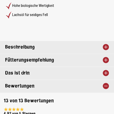
Hohe biologische Wertigkeit
Lachsöl für seidiges Fell
Beschreibung
Fütterungsempfehlung
Das ist drin
Bewertungen
13 von 13 Bewertungen
Durchschnittliche Bewertung 4.9 von 5 Sternen