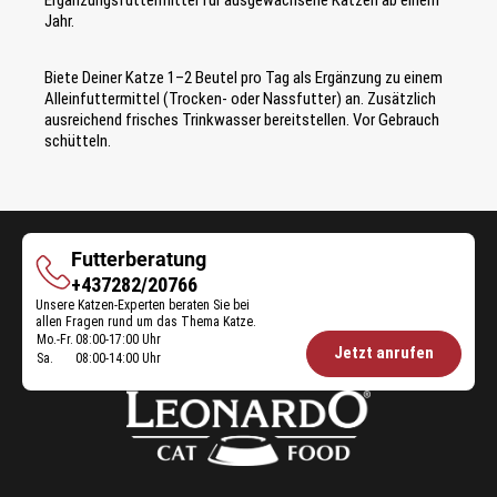
Ergänzungsfuttermittel für ausgewachsene Katzen ab einem
Jahr.
Biete Deiner Katze 1–2 Beutel pro Tag als Ergänzung zu einem
Alleinfuttermittel (Trocken- oder Nassfutter) an. Zusätzlich
ausreichend frisches Trinkwasser bereitstellen. Vor Gebrauch
schütteln.
Futterberatung
Futterberatung
+437282/20766
Unsere Katzen-Experten beraten Sie bei
allen Fragen rund um das Thema Katze.
Mo.-Fr.
08:00-17:00 Uhr
Öffnungszeiten
Jetzt anrufen
Sa.
08:00-14:00 Uhr
Futterberatung: